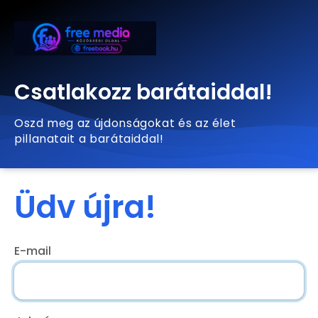
Csatlakozz barátaiddal!
Oszd meg az újdonságokat és az élet
pillanatait a barátaiddal!
Üdv újra!
E-mail