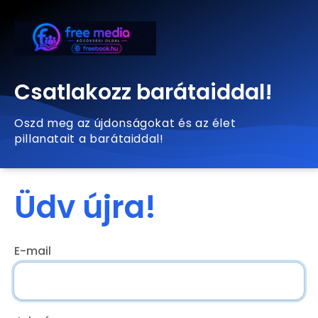
Csatlakozz barátaiddal!
Oszd meg az újdonságokat és az élet
pillanatait a barátaiddal!
Üdv újra!
E-mail