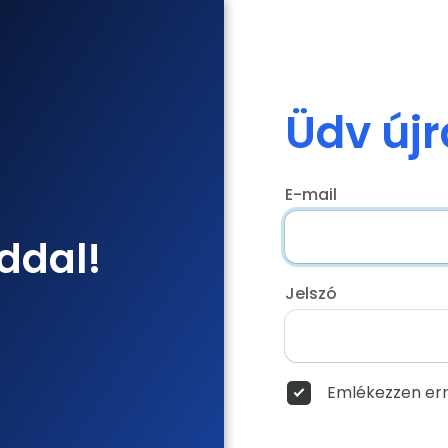
Üdv újr
E-mail
ddal!
Jelszó
Emlékezzen err