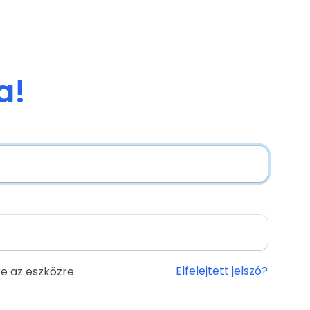
a!
Elfelejtett jelszó?
e az eszközre