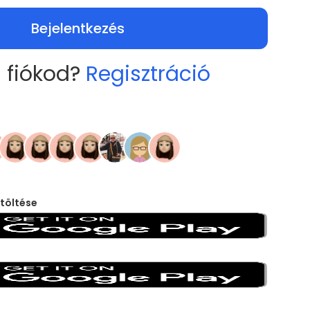
Bejelentkezés
 fiókod?
Regisztráció
töltése