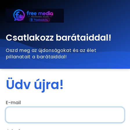
Csatlakozz barátaiddal!
Oszd meg az újdonságokat és az élet
pillanatait a barátaiddal!
Üdv újra!
E-mail