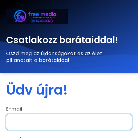
Csatlakozz barátaiddal!
Oszd meg az újdonságokat és az élet
pillanatait a barátaiddal!
Üdv újra!
E-mail