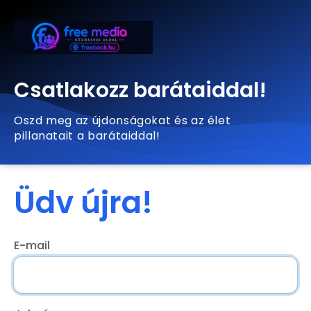
Csatlakozz barátaiddal!
Oszd meg az újdonságokat és az élet
pillanatait a barátaiddal!
Üdv újra!
E-mail