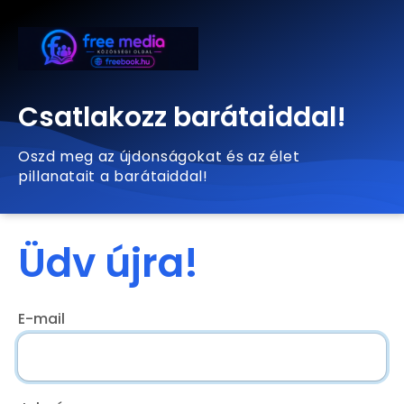
Csatlakozz barátaiddal!
Oszd meg az újdonságokat és az élet
pillanatait a barátaiddal!
Üdv újra!
E-mail