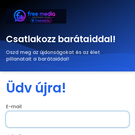
Csatlakozz barátaiddal!
Oszd meg az újdonságokat és az élet
pillanatait a barátaiddal!
Üdv újra!
E-mail