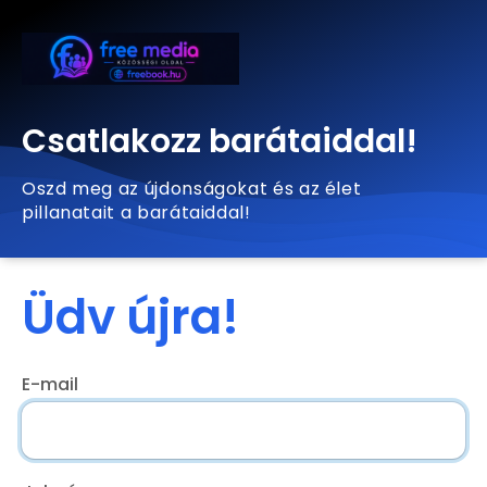
Csatlakozz barátaiddal!
Oszd meg az újdonságokat és az élet
pillanatait a barátaiddal!
Üdv újra!
E-mail