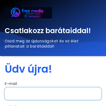
Csatlakozz barátaiddal!
Oszd meg az újdonságokat és az élet
pillanatait a barátaiddal!
Üdv újra!
E-mail