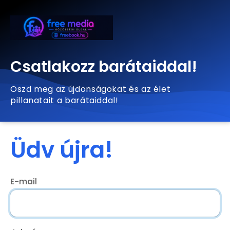
Csatlakozz barátaiddal!
Oszd meg az újdonságokat és az élet
pillanatait a barátaiddal!
Üdv újra!
E-mail