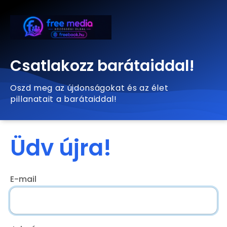
Csatlakozz barátaiddal!
Oszd meg az újdonságokat és az élet
pillanatait a barátaiddal!
Üdv újra!
E-mail