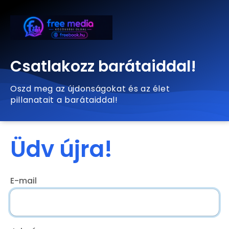
Csatlakozz barátaiddal!
Oszd meg az újdonságokat és az élet
pillanatait a barátaiddal!
Üdv újra!
E-mail