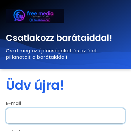
Csatlakozz barátaiddal!
Oszd meg az újdonságokat és az élet
pillanatait a barátaiddal!
Üdv újra!
E-mail