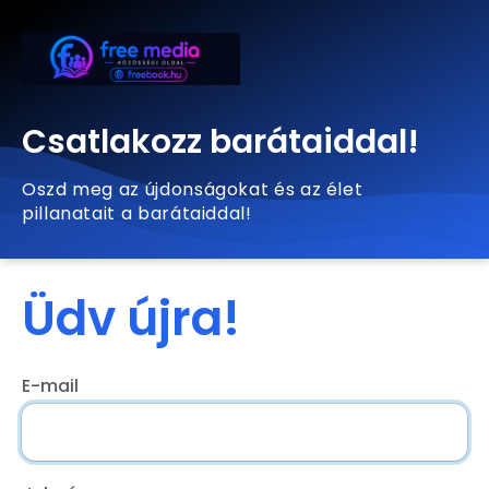
Csatlakozz barátaiddal!
Oszd meg az újdonságokat és az élet
pillanatait a barátaiddal!
Üdv újra!
E-mail