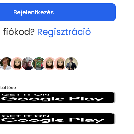
Bejelentkezés
 fiókod?
Regisztráció
töltése