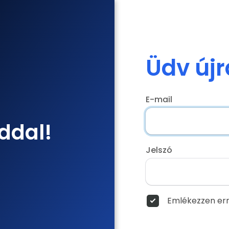
Üdv újr
E-mail
ddal!
Jelszó
Emlékezzen err