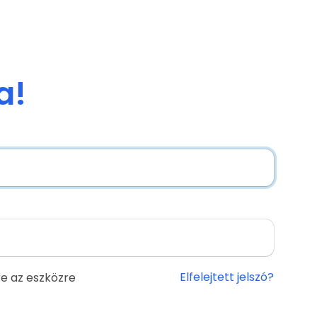
a!
Elfelejtett jelszó?
e az eszközre