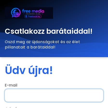
Csatlakozz barátaiddal!
Oszd meg az újdonságokat és az élet
pillanatait a barátaiddal!
Üdv újra!
E-mail