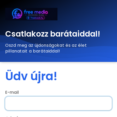
Csatlakozz barátaiddal!
Oszd meg az újdonságokat és az élet
pillanatait a barátaiddal!
Üdv újra!
E-mail