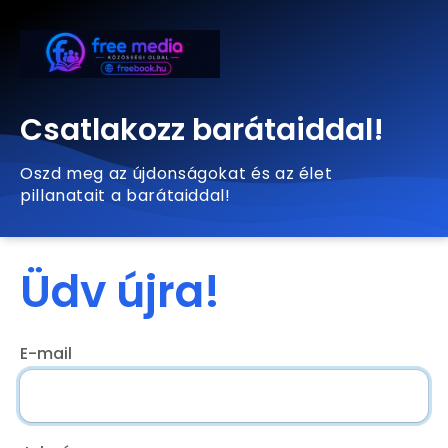
Csatlakozz barátaiddal!
Oszd meg az újdonságokat és az élet
pillanatait a barátaiddal!
Üdv újra!
E-mail