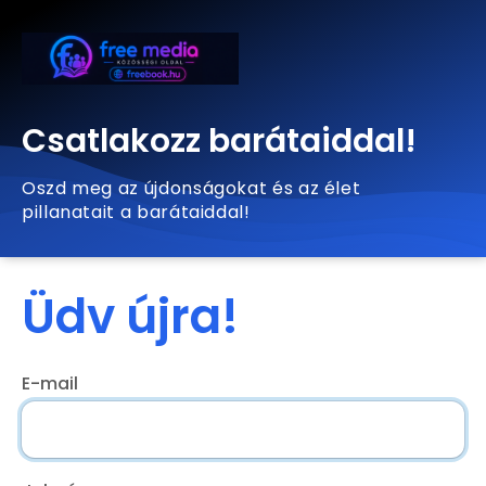
Csatlakozz barátaiddal!
Oszd meg az újdonságokat és az élet
pillanatait a barátaiddal!
Üdv újra!
E-mail