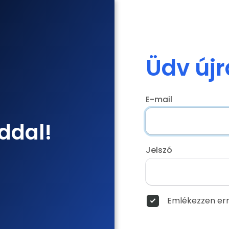
Üdv újr
E-mail
ddal!
Jelszó
Emlékezzen err