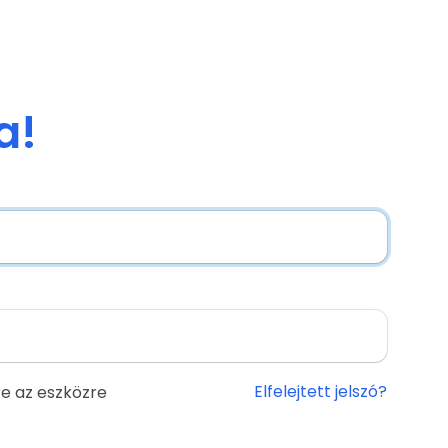
a!
Elfelejtett jelszó?
e az eszközre