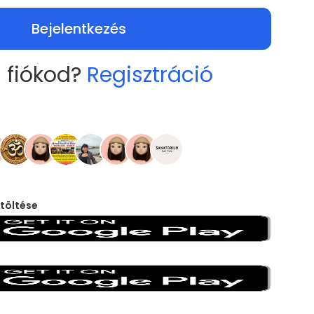
Bejelentkezés
 fiókod?
Regisztráció
töltése