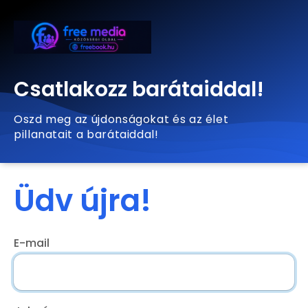
Csatlakozz barátaiddal!
Oszd meg az újdonságokat és az élet
pillanatait a barátaiddal!
Üdv újra!
E-mail