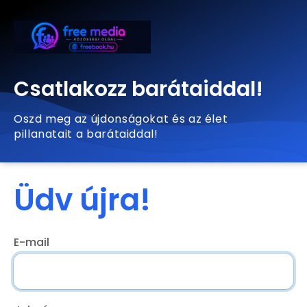
Csatlakozz barátaiddal!
Oszd meg az újdonságokat és az élet
pillanatait a barátaiddal!
Üdv újra!
E-mail