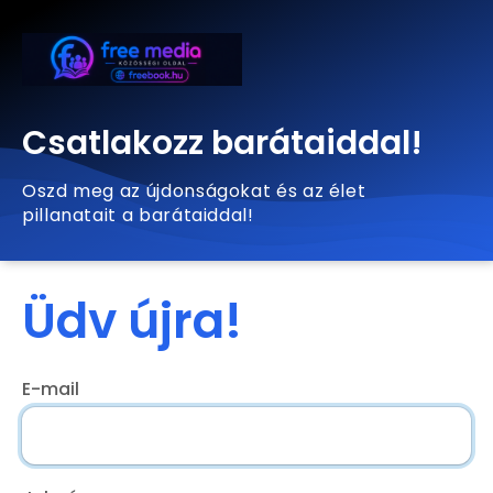
Csatlakozz barátaiddal!
Oszd meg az újdonságokat és az élet
pillanatait a barátaiddal!
Üdv újra!
E-mail