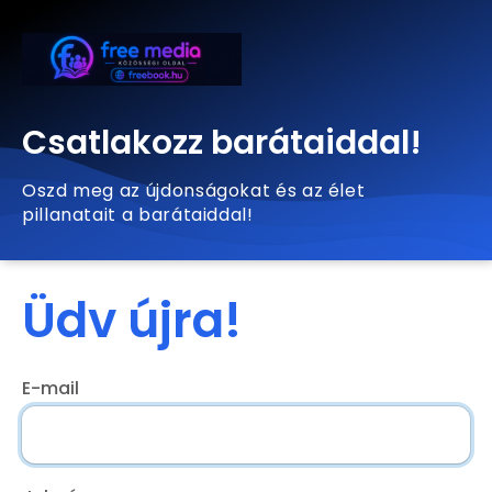
Csatlakozz barátaiddal!
Oszd meg az újdonságokat és az élet
pillanatait a barátaiddal!
Üdv újra!
E-mail