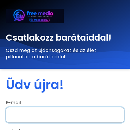
Csatlakozz barátaiddal!
Oszd meg az újdonságokat és az élet
pillanatait a barátaiddal!
Üdv újra!
E-mail