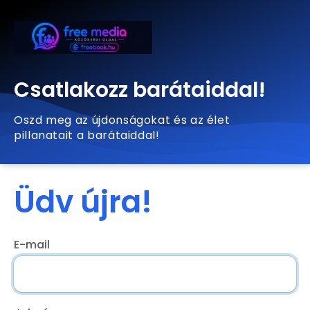
Csatlakozz barátaiddal!
Oszd meg az újdonságokat és az élet
pillanatait a barátaiddal!
Üdv újra!
E-mail