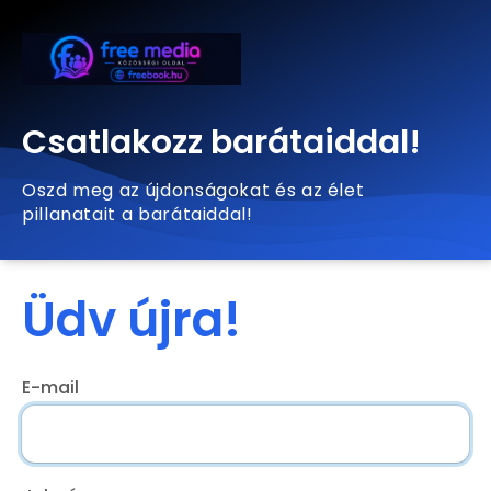
Csatlakozz barátaiddal!
Oszd meg az újdonságokat és az élet
pillanatait a barátaiddal!
Üdv újra!
E-mail