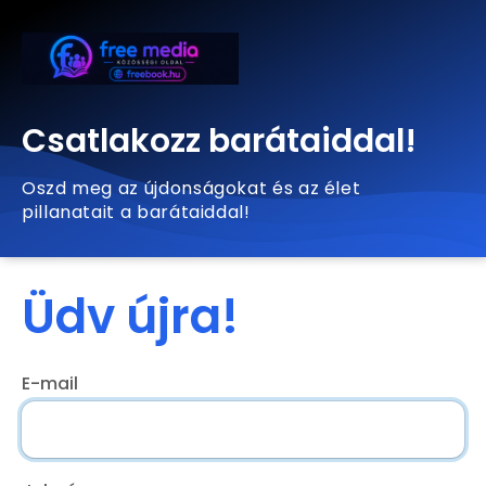
Csatlakozz barátaiddal!
Oszd meg az újdonságokat és az élet
pillanatait a barátaiddal!
Üdv újra!
E-mail