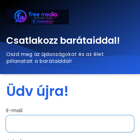
Csatlakozz barátaiddal!
Oszd meg az újdonságokat és az élet
pillanatait a barátaiddal!
Üdv újra!
E-mail