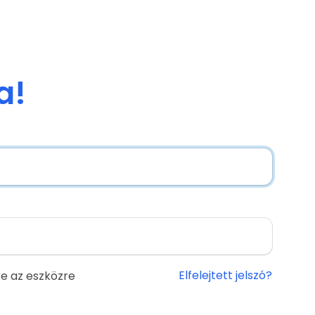
a!
Elfelejtett jelszó?
e az eszközre