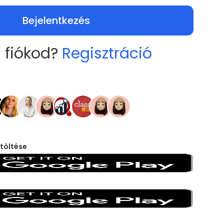
Bejelentkezés
 fiókod?
Regisztráció
töltése