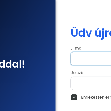
Üdv újr
E-mail
ddal!
Jelszó
Emlékezzen err