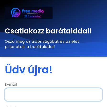
Csatlakozz barátaiddal!
Oszd meg az újdonságokat és az élet
pillanatait a barátaiddal!
Üdv újra!
E-mail