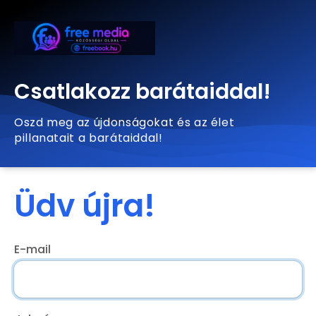
Csatlakozz barátaiddal!
Oszd meg az újdonságokat és az élet
pillanatait a barátaiddal!
Üdv újra!
E-mail