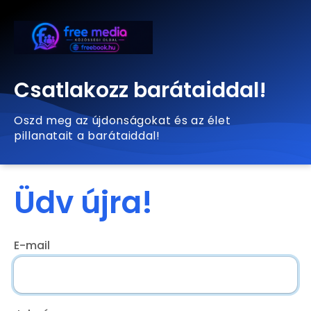
Csatlakozz barátaiddal!
Oszd meg az újdonságokat és az élet
pillanatait a barátaiddal!
Üdv újra!
E-mail