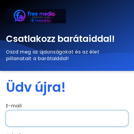
Csatlakozz barátaiddal!
Oszd meg az újdonságokat és az élet
pillanatait a barátaiddal!
Üdv újra!
E-mail