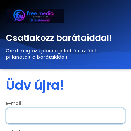
Csatlakozz barátaiddal!
Oszd meg az újdonságokat és az élet
pillanatait a barátaiddal!
Üdv újra!
E-mail