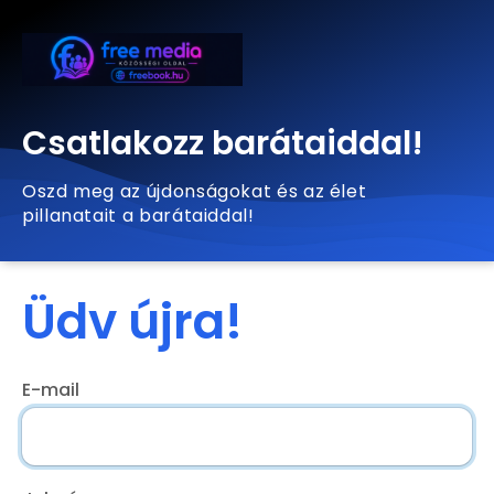
Csatlakozz barátaiddal!
Oszd meg az újdonságokat és az élet
pillanatait a barátaiddal!
Üdv újra!
E-mail