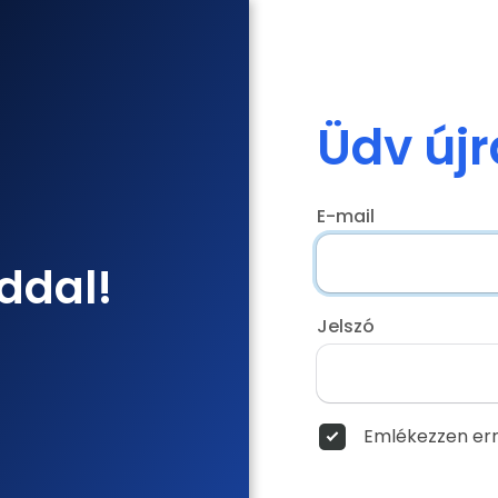
Üdv újr
E-mail
ddal!
Jelszó
Emlékezzen err