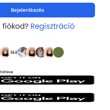
Bejelentkezés
 fiókod?
Regisztráció
töltése