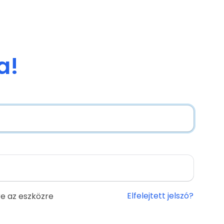
a!
Elfelejtett jelszó?
e az eszközre