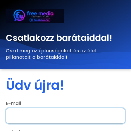
Csatlakozz barátaiddal!
Oszd meg az újdonságokat és az élet
pillanatait a barátaiddal!
Üdv újra!
E-mail