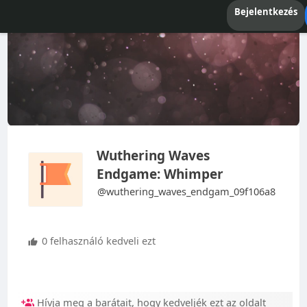
Bejelentkezés
Wuthering Waves
Endgame: Whimper
@wuthering_waves_endgam_09f106a8
0 felhasználó kedveli ezt
Hívja meg a barátait, hogy kedveljék ezt az oldalt