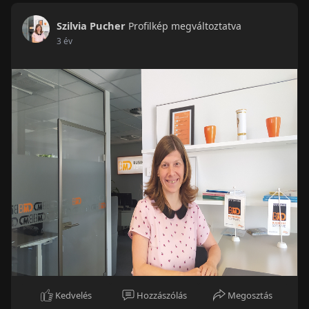
Szilvia Pucher
Profilkép megváltoztatva
3 év
Kedvelés
Hozzászólás
Megosztás