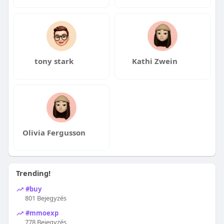
tony stark
Kathi Zwein
Olivia Fergusson
Trending!
#buy
801 Bejegyzés
#mmoexp
778 Bejegyzés