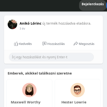
Bejelentkezés
Anikó Lőrinc
új termék hozzáadva eladásra.
3 év
Kedvelés
Hozzászólás
Megosztás
Emberek, akikkel találkozni szeretne
Maxwell Worthy
Hester Lowrie