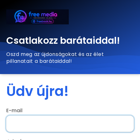
Csatlakozz barátaiddal!
Oszd meg az újdonságokat és az élet
pillanatait a barátaiddal!
Üdv újra!
E-mail