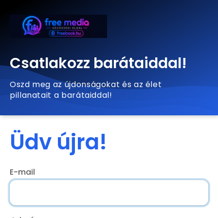
Csatlakozz barátaiddal!
Oszd meg az újdonságokat és az élet
pillanatait a barátaiddal!
Üdv újra!
E-mail