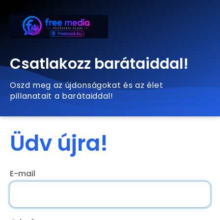
Csatlakozz barátaiddal!
Oszd meg az újdonságokat és az élet
pillanatait a barátaiddal!
Üdv újra!
E-mail