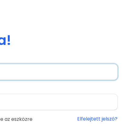
a!
Elfelejtett jelszó?
e az eszközre