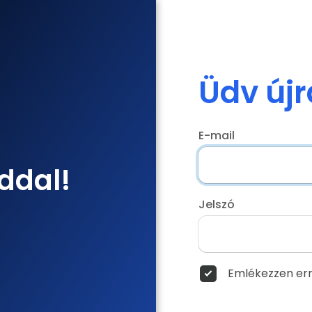
Üdv újr
E-mail
ddal!
Jelszó
Emlékezzen err