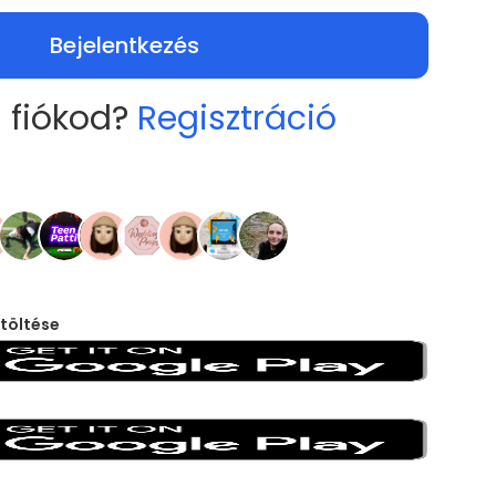
Bejelentkezés
 fiókod?
Regisztráció
töltése