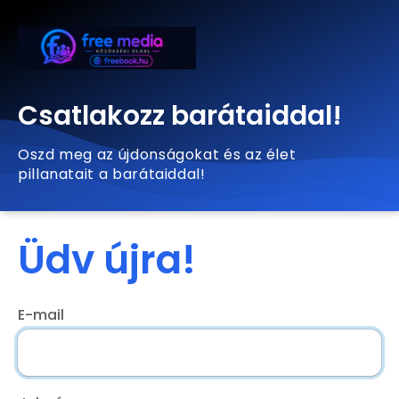
Csatlakozz barátaiddal!
Oszd meg az újdonságokat és az élet
pillanatait a barátaiddal!
Üdv újra!
E-mail