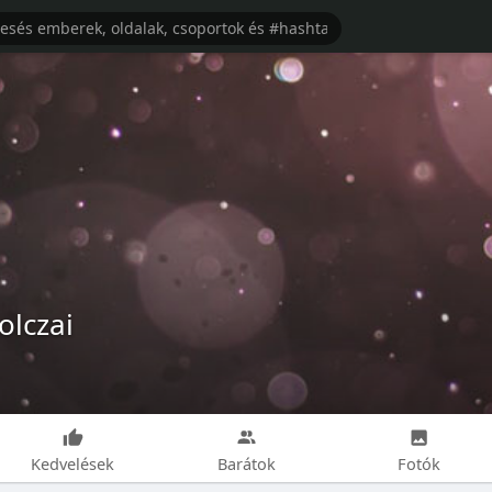
olczai
Kedvelések
Barátok
Fotók