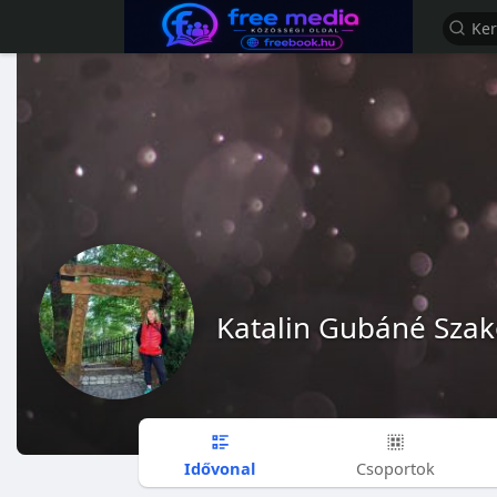
Katalin Gubáné Szak
Idővonal
Csoportok