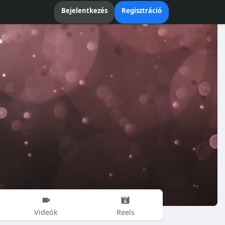
Bejelentkezés
Regisztráció
Videók
Reels