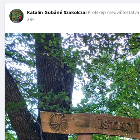
Katalin Gubáné Szakolczai
Profilkép megváltoztatva
3 év