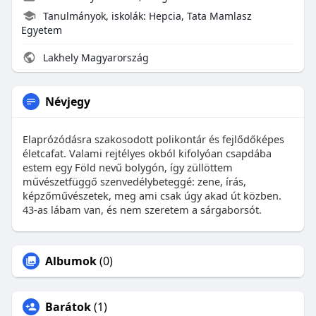
Tanulmányok, iskolák: Hepcia, Tata Mamlasz
Egyetem
Lakhely Magyarország
Névjegy
Elaprózódásra szakosodott polikontár és fejlődőképes
életcafat. Valami rejtélyes okból kifolyóan csapdába
estem egy Föld nevű bolygón, így züllöttem
művészetfüggő szenvedélybeteggé: zene, írás,
képzőművészetek, meg ami csak úgy akad út közben.
43-as lábam van, és nem szeretem a sárgaborsót.
Albumok
(0)
Barátok
(1)