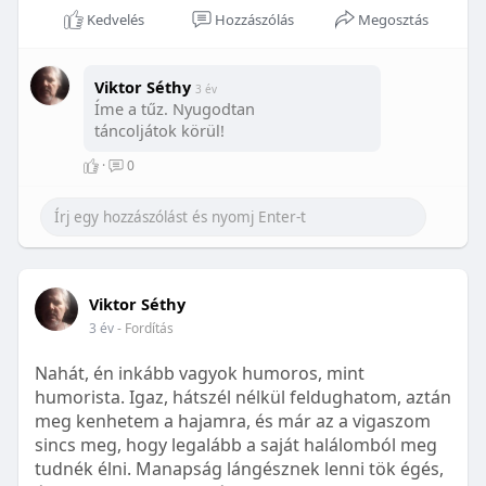
Kedvelés
Hozzászólás
Megosztás
Viktor Séthy
3 év
Íme a tűz. Nyugodtan
táncoljátok körül!
·
0
Viktor Séthy
3 év
- Fordítás
Nahát, én inkább vagyok humoros, mint
humorista. Igaz, hátszél nélkül feldughatom, aztán
meg kenhetem a hajamra, és már az a vigaszom
sincs meg, hogy legalább a saját halálomból meg
tudnék élni. Manapság lángésznek lenni tök égés,