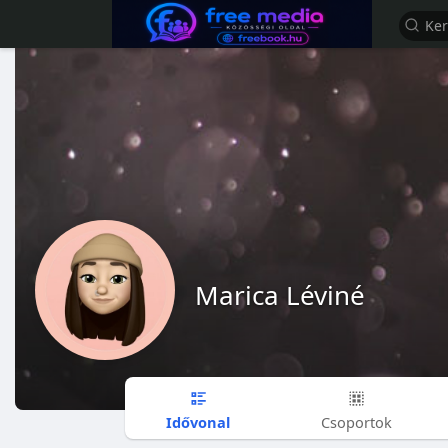
Marica Léviné
Idővonal
Csoportok