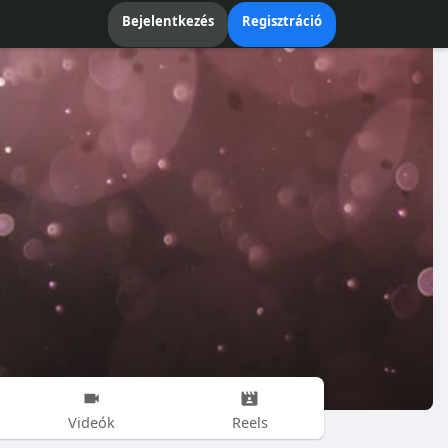
Bejelentkezés
Regisztráció
Videók
Reels